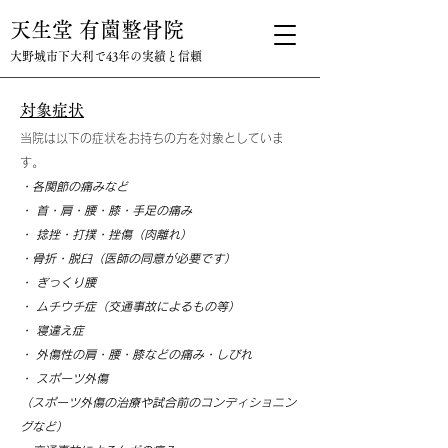
天生堂 有薗整骨院
大野城市下大利で43年の実績と信頼
​対象症状
当院は以下の症状をお持ちの方を対象としていま
す。
・各関節の痛みなど
・ 首・肩・腰・膝・手足の痛み
・ 捻挫・打撲・挫傷（肉離れ）
・骨折・脱臼（医師の同意が必要です）
・ ぎっくり腰
・ ムチウチ症（交通事故によるもの等）
・ 寝違え症
・ 外傷性の肩・腰・膝などの痛み・しびれ
・ スポーツ外傷
（スポーツ外傷の治療や試合前のコンディショニン
グなど）