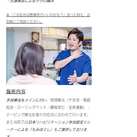
・交通事故によるケガの痛み
※「この症状は整骨院でいいのかな？」迷った時も、お
気軽にご相談ください。
施術内容
手技療法をメインに行い
、物理療法（干渉波・極超
短波・ローリングベッド・腰椎索引・金魚運動）・
テーピング療法を個々の症状に合わせて行います。
​​また当院では
日本リハビリテーション学会認定トレ
ーナーによる「もみほぐし」もご提供しておりま
す。