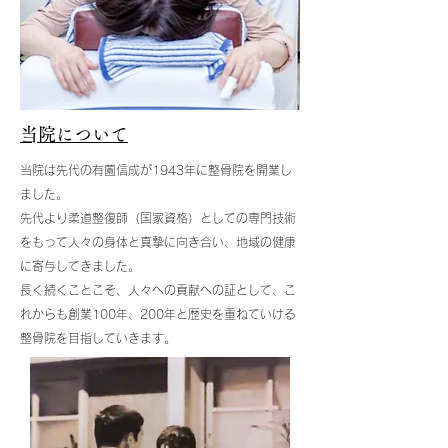
​当院について
当院は先代の有薗信成が1943年に整骨院を開業し
ました。
先代より柔道整復師（国家資格）としての専門技術
をもって人々の身体と真摯に向き合い、地域の健康
に寄与してきました。
​長く続くことこそ、人々への貢献への証として、こ
れからも創業100年、200年と歴史を重ねていける
整骨院を目指していきます。